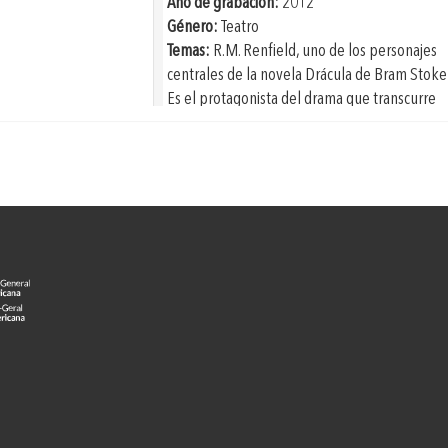
Año de grabación:
2012
Género:
Teatro
Temas:
R.M. Renfield, uno de los personajes
centrales de la novela Drácula de Bram Stoker
Es el protagonista del drama que transcurre
entre los muros de un manicomio, en el que
queda claro el papel profético y, en cierto
sentido, redentor de Renfield dentro de la
historia de Stoker. Renfield. El apóstol de
Drácula de Eduardo Ruiz Saviñón y Roberto
Coria, basada en textos de Bram Stoker y
Vicente Quirarte, es interpretada en esta
grabación por los actores Guillermo Henry y
Gabriel Pingarrón. Eduardo Ruiz Saviñón es
director de teatro. Ha dirigido, entre otras,
Tommy, Sabaoth, El vampiro estelar, El joven
Poe, Los inocentes, La caída de la casa Usher, 
Fantasma del Hotel Alsace, Retrato de la Jov
Monstruo, Asfódelos, Alicia Subterránea, Yo e