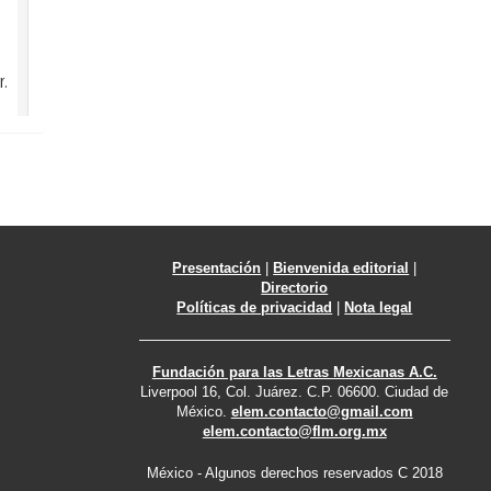
.
Presentación
|
Bienvenida editorial
|
Directorio
Políticas de privacidad
|
Nota legal
Fundación para las Letras Mexicanas A.C.
Liverpool 16, Col. Juárez. C.P. 06600. Ciudad de
México.
elem.contacto@gmail.com
El
elem.contacto@flm.org.mx
en
México - Algunos derechos reservados C 2018
s