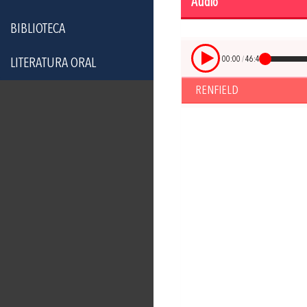
Audio
BIBLIOTECA
00:00
/
46:41
LITERATURA ORAL
RENFIELD